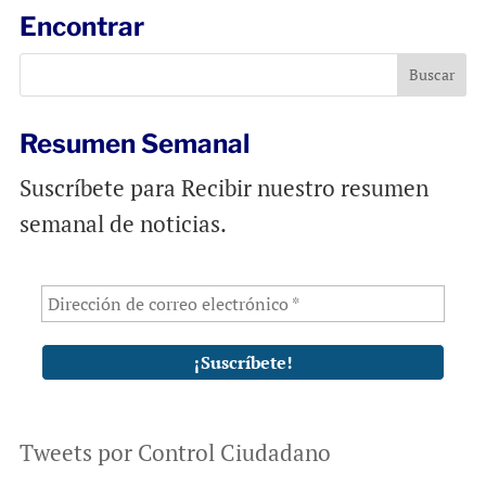
l
b
s
Encontrar
o
A
o
p
k
p
Resumen Semanal
Suscríbete para Recibir nuestro resumen
semanal de noticias.
Tweets por Control Ciudadano