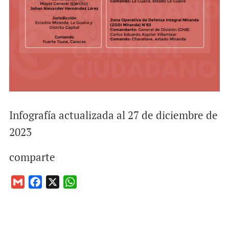
Infografía actualizada al 27 de diciembre de
2023
comparte
G
F
X
W
m
a
h
a
c
a
i
e
t