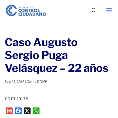
Caso Augusto
Sergio Puga
Velásquez – 22 años
Sep 28, 2018
|
Casos DDHH
comparte
G
F
X
W
m
a
h