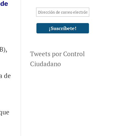
 de
B),
Tweets por Control
Ciudadano
a de
 que