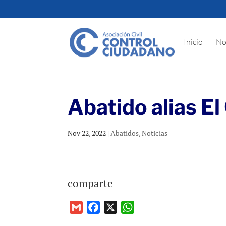
Inicio
No
Abatido alias El
Nov 22, 2022
|
Abatidos
,
Noticias
comparte
G
F
X
W
m
a
h