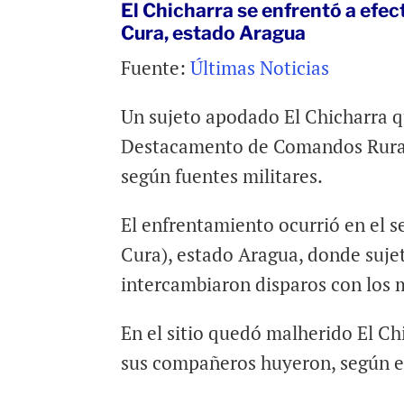
El Chicharra se enfrentó a efec
a
c
a
Cura, estado Aragua
i
e
t
l
b
s
Fuente:
Últimas Noticias
o
A
o
p
Un sujeto apodado El Chicharra qu
k
p
Destacamento de Comandos Rurale
según fuentes militares.
El enfrentamiento ocurrió en el s
Cura), estado Aragua, donde suje
intercambiaron disparos con los m
En el sitio quedó malherido El Ch
sus compañeros huyeron, según el