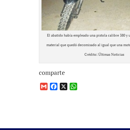
El abatido había empleado una pistola calibre 380 y 
material que quedó decomisado al igual que una mo
Crédito: Últimas Noticias
comparte
G
F
X
W
m
a
h
a
c
a
i
e
t
l
b
s
o
A