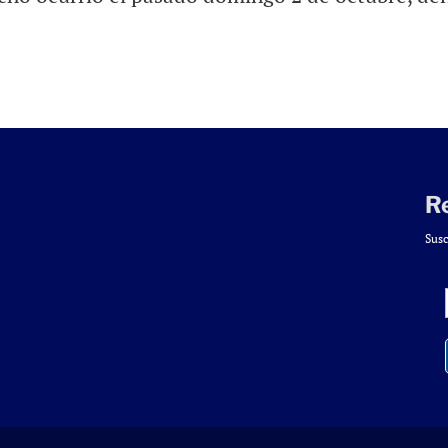
R
Susc