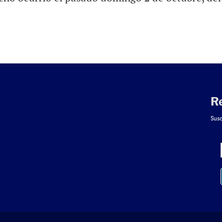
R
Susc