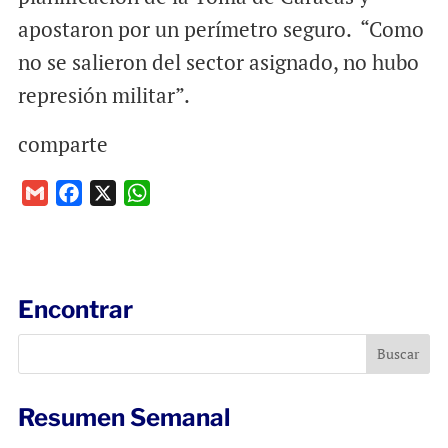
apostaron por un perímetro seguro. “Como
no se salieron del sector asignado, no hubo
represión militar”.
comparte
G
F
X
W
m
a
h
a
c
a
i
e
t
l
b
s
Encontrar
o
A
o
p
k
p
Resumen Semanal