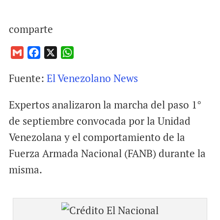
comparte
G
F
X
W
m
a
h
Fuente:
El Venezolano News
a
c
a
i
e
t
Expertos analizaron la marcha del paso 1°
l
b
s
o
A
de septiembre convocada por la Unidad
o
p
Venezolana y el comportamiento de la
k
p
Fuerza Armada Nacional (FANB) durante la
misma.