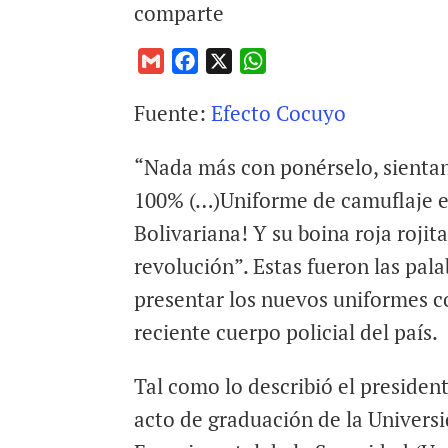
comparte
G
F
X
W
m
a
h
Fuente:
Efecto Cocuyo
a
c
a
i
e
t
“Nada más con ponérselo, sientan
l
b
s
o
A
100% (…)Uniforme de camuflaje ent
o
p
Bolivariana! Y su boina roja rojita,
k
p
revolución”. Estas fueron las pal
presentar los nuevos uniformes co
reciente cuerpo policial del país.
Tal como lo describió el presiden
acto de graduación de la Univers