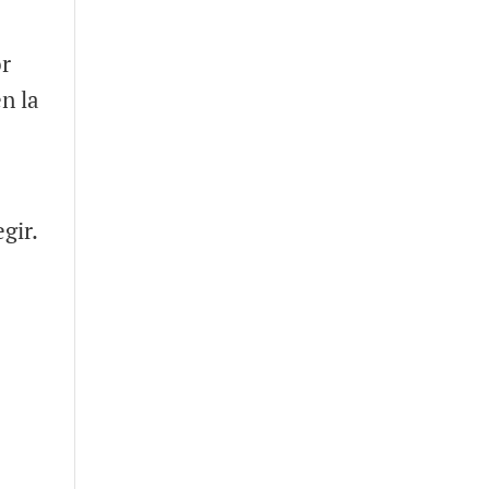
or
n la
gir.