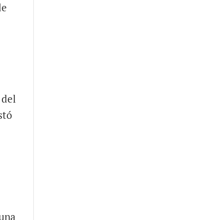
de
 del
stó
e
 una