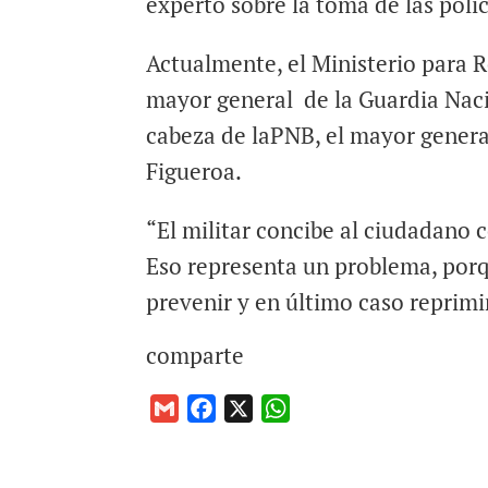
experto sobre la toma de las poli
Actualmente, el Ministerio para Re
mayor general de la Guardia Nacio
cabeza de laPNB, el mayor genera
Figueroa.
“El militar concibe al ciudadano 
Eso representa un problema, porque
prevenir y en último caso reprimi
comparte
G
F
X
W
m
a
h
a
c
a