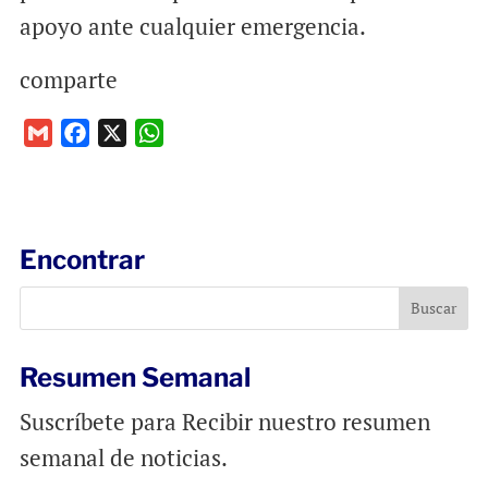
apoyo ante cualquier emergencia.
comparte
G
F
X
W
m
a
h
a
c
a
i
e
t
l
b
s
Encontrar
o
A
o
p
k
p
Resumen Semanal
Suscríbete para Recibir nuestro resumen
semanal de noticias.