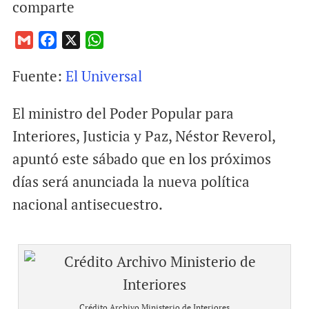
comparte
G
F
X
W
m
a
h
Fuente:
El Universal
a
c
a
i
e
t
El ministro del Poder Popular para
l
b
s
o
A
Interiores, Justicia y Paz, Néstor Reverol,
o
p
apuntó este sábado que en los próximos
k
p
días será anunciada la nueva política
nacional antisecuestro.
Crédito Archivo Ministerio de Interiores