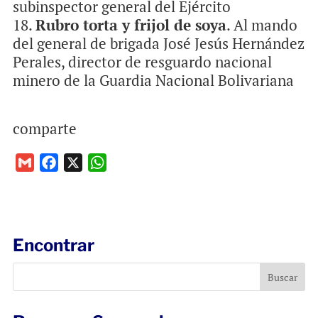
subinspector general del Ejército
Rubro torta y frijol de soya
. Al mando
del general de brigada José Jesús Hernández
Perales, director de resguardo nacional
minero de la Guardia Nacional Bolivariana
comparte
G
F
X
W
m
a
h
a
c
a
i
e
t
l
b
s
Encontrar
o
A
o
p
k
p