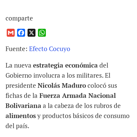
comparte
G
F
X
W
m
a
h
Fuente:
Efecto Cocuyo
a
c
a
i
e
t
La nueva
estrategia económica
del
l
b
s
o
A
Gobierno involucra a los militares. El
o
p
presidente
Nicolás Maduro
colocó sus
k
p
fichas de la
Fuerza Armada Nacional
Bolivariana
a la cabeza de los rubros de
alimentos
y productos básicos de consumo
del país.